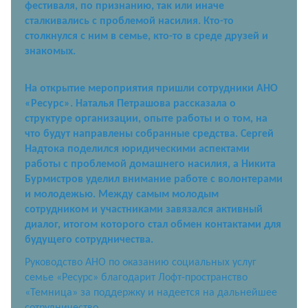
фестиваля, по признанию, так или иначе
сталкивались с проблемой насилия. Кто-то
столкнулся с ним в семье, кто-то в среде друзей и
знакомых.
На открытие мероприятия пришли сотрудники АНО
«Ресурс». Наталья Петрашова рассказала о
структуре организации, опыте работы и о том, на
что будут направлены собранные средства. Сергей
Надтока поделился юридическими аспектами
работы с проблемой домашнего насилия, а Никита
Бурмистров уделил внимание работе с волонтерами
и молодежью. Между самым молодым
сотрудником и участниками завязался активный
диалог, итогом которого стал обмен контактами для
будущего сотрудничества.
Руководство АНО по оказанию социальных услуг
семье «Ресурс» благодарит Лофт-пространство
«Темница» за поддержку и надеется на дальнейшее
сотрудничество.