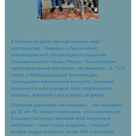
В Ростове-на-Дону при партнерстве лофт-
пространства «Темница» и Автономной
некоммерческой организации по оказанию
социальных услуг семье «Ресурс» был проведен
мультиформатный фестиваль «Не виновата». 6, 7 и 8
марта, в Международный женский день
проводились акустические концерты, выставки
художников и фотографов, благотворительная
ярмарка, лекторий и выстпления ди-джеев.
Основная аудитория, что очевидно, - это молодежь
до 30 лет. По словам участников, тема насилия для
большинства представителей этой возрастной
категории – своего рода эпидемия, с которой
крайне трудно бороться. Более 40% участников