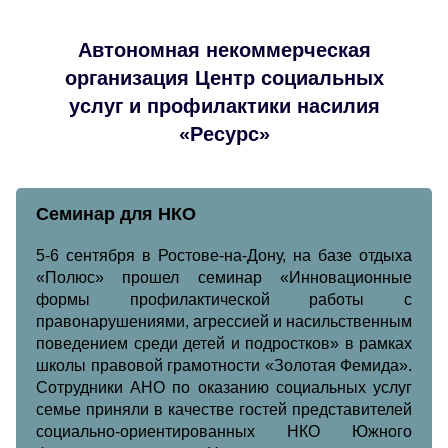
Автономная некоммерческая
организация Центр социальных
услуг и профилактики насилия
«Ресурс»
Семинар для НКО
5-6 сентября в Ростове-на-Дону, на базе отдыха
«Полюс» прошел семинар «Инновационные
формы профилактической работы с
правонарушениями, агрессией и насильственным
поведением среди детей и подростков» в рамках
школы правовой грамотности «Золотая Фемида».
Сотрудники АНО по оказанию социальных услуг
семье приняли в качестве гостей представителей
социально-ориентированных НКО Южного